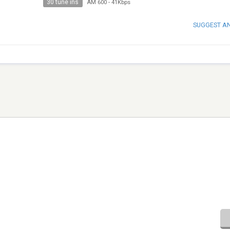
30 tune ins
AM 600
-
41Kbps
SUGGEST A