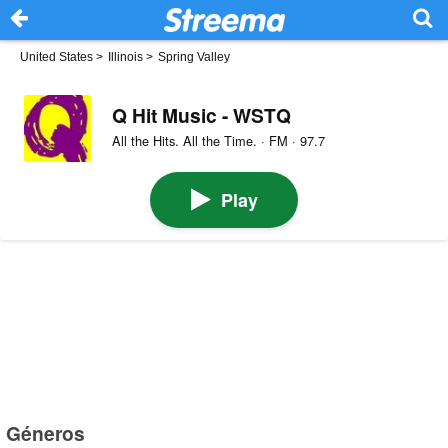
United States
>
Illinois
>
Spring Valley
Q Hit Music - WSTQ
All the Hits. All the Time. · FM · 97.7
Play
Géneros