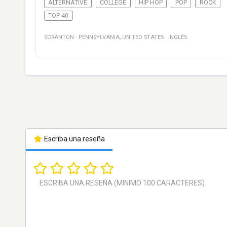
ALTERNATIVE
COLLEGE
HIP HOP
POP
ROCK
TOP 40
SCRANTON
·
PENNSYLVANIA
,
UNITED STATES
·
INGLÉS
Escriba una reseña