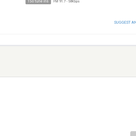
150 tune ins
FM 91.7
-
58Kbps
SUGGEST A