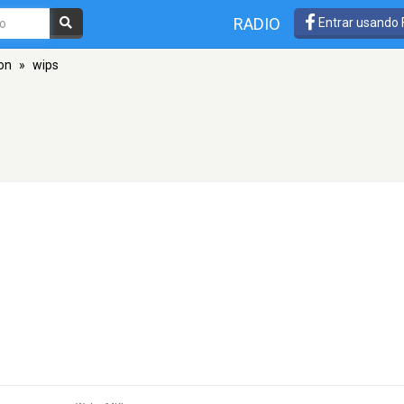
RADIO
Entrar usando
on
»
wips