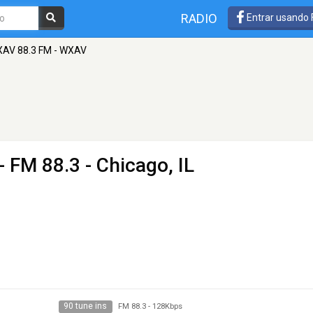
RADIO
Entrar usando
AV 88.3 FM - WXAV
- FM 88.3 - Chicago, IL
90 tune ins
FM 88.3
-
128Kbps