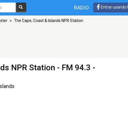
RADIO
Entrar usando
ster
»
The Cape, Coast & Islands NPR Station
nds NPR Station
- FM 94.3 -
Islands