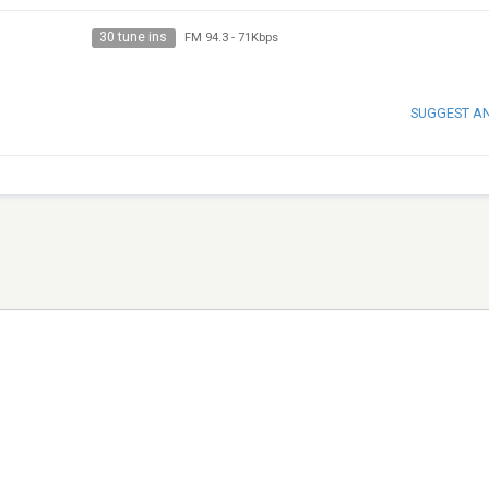
30 tune ins
FM 94.3
-
71Kbps
SUGGEST A