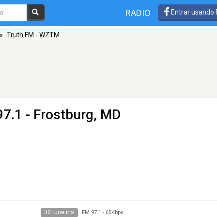
RADIO
Entrar usando
»
Truth FM - WZTM
97.1 - Frostburg, MD
30 tune ins
FM 97.1
-
65Kbps