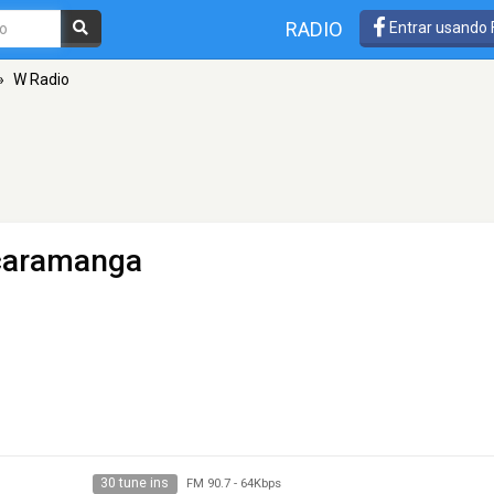
RADIO
Entrar usando
»
W Radio
ucaramanga
30 tune ins
FM 90.7
-
64Kbps