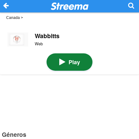
Canada
>
Wabbitts
Web
Play
Géneros