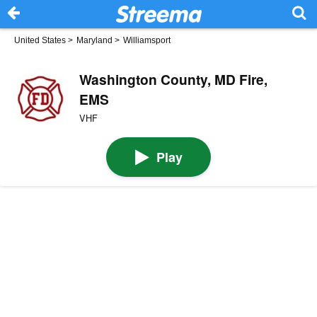
United States
>
Maryland
>
Williamsport
Washington County, MD Fire,
EMS
VHF
Play