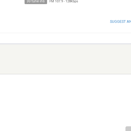
30 tune ins
FM 107.9
-
128Kbps
SUGGEST A