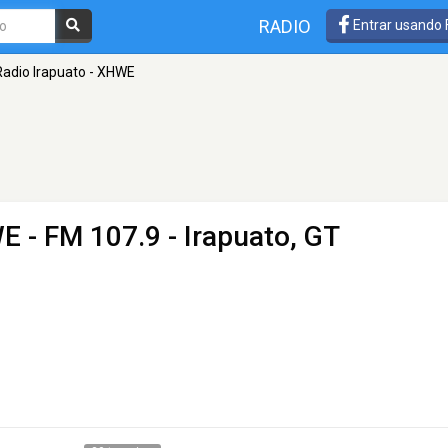
RADIO
Entrar usando
adio Irapuato - XHWE
WE
- FM 107.9 - Irapuato, GT