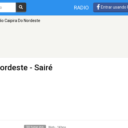
RADIO
Entrar usando
o Caipira Do Nordeste
Nordeste
- Sairé
30 tune ins
Web
-
1Kbps