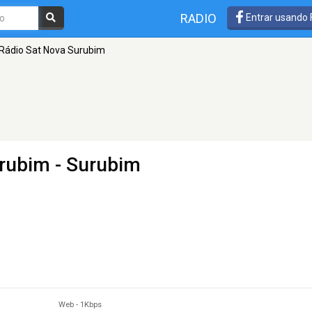
RADIO
Entrar usando
Rádio Sat Nova Surubim
urubim
- Surubim
Web
-
1Kbps