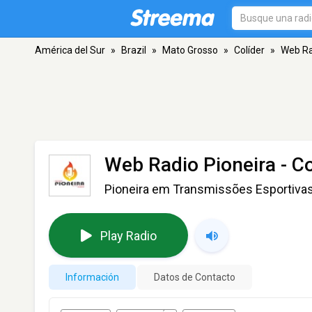
América del Sur
»
Brazil
»
Mato Grosso
»
Colíder
»
Web Ra
Web Radio Pioneira
- Co
Pioneira em Transmissões Esportiva
Play Radio
Información
Datos de Contacto