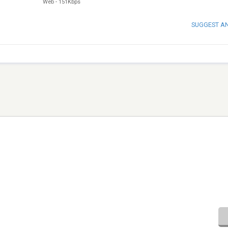
Web
-
151Kbps
SUGGEST A