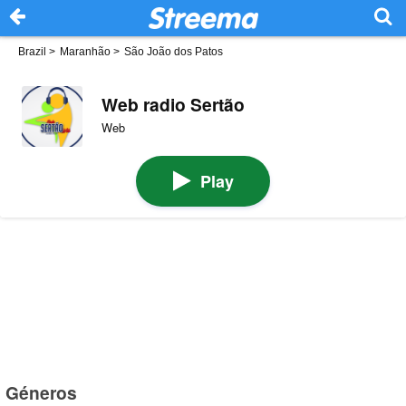
Brazil
>
Maranhão
>
São João dos Patos
Web radio Sertão
Web
Play
Géneros