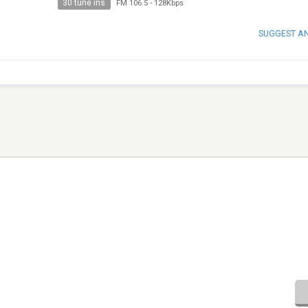
30 tune ins
FM 106.5
-
128Kbps
SUGGEST A