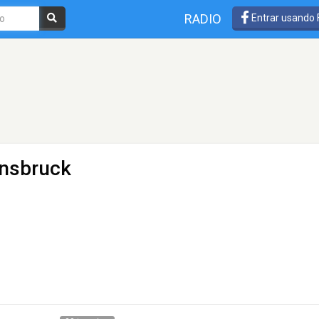
RADIO
Entrar usando
nnsbruck