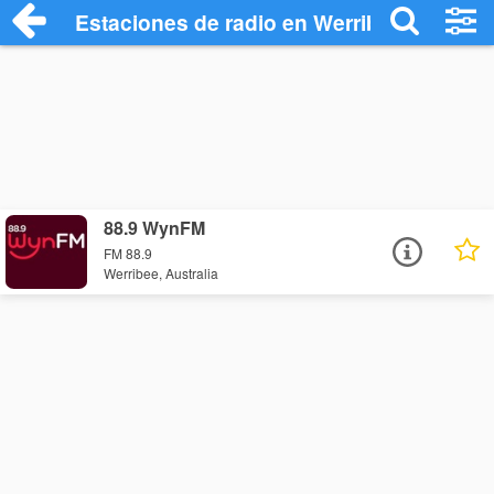
Estaciones de radio en Werribee - Escuc
88.9 WynFM
FM 88.9
Werribee, Australia