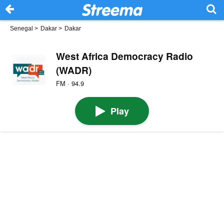
Senegal
>
Dakar
>
Dakar
West Africa Democracy Radio
(WADR)
FM · 94.9
Play