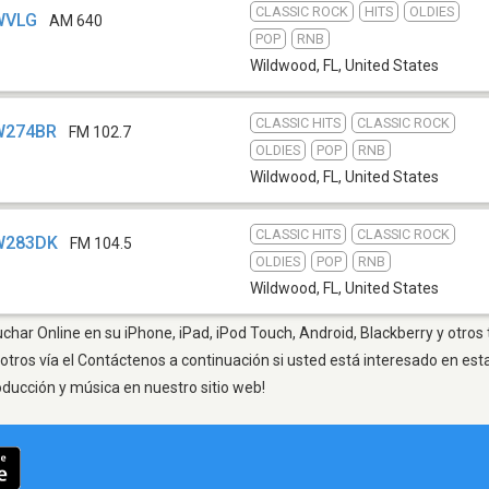
CLASSIC ROCK
HITS
OLDIES
 WVLG
AM 640
POP
RNB
Wildwood, FL
,
United States
CLASSIC HITS
CLASSIC ROCK
 W274BR
FM 102.7
OLDIES
POP
RNB
Wildwood, FL
,
United States
CLASSIC HITS
CLASSIC ROCK
 W283DK
FM 104.5
OLDIES
POP
RNB
Wildwood, FL
,
United States
char Online en su iPhone, iPad, iPod Touch, Android, Blackberry y otros
otros vía el Contáctenos a continuación si usted está interesado en est
oducción y música en nuestro sitio web!