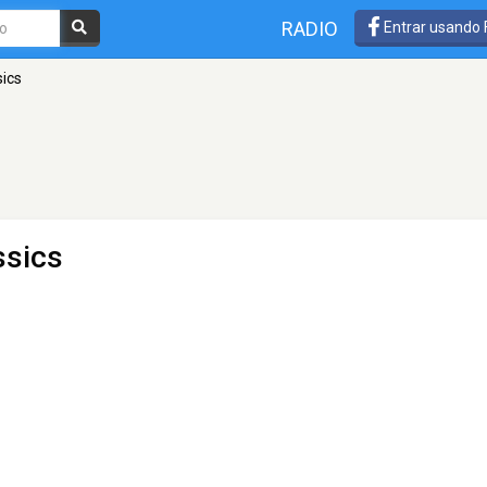
RADIO
Entrar usando
sics
ssics