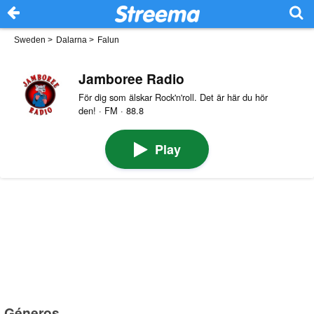
Sweden
>
Dalarna
>
Falun
Jamboree Radio
För dig som älskar Rock'n'roll. Det är här du hör
den! · FM · 88.8
Play
Géneros