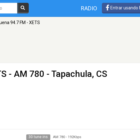
RADIO
Entrar usando
uena 94.7 FM - XETS
TS
- AM 780 - Tapachula, CS
30 tune ins
AM 780
-
192Kbps