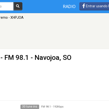
RADIO
Entrar usando
tremo - XHPJOA
- FM 98.1 - Navojoa, SO
30 tune ins
FM 98.1
-
192Kbps