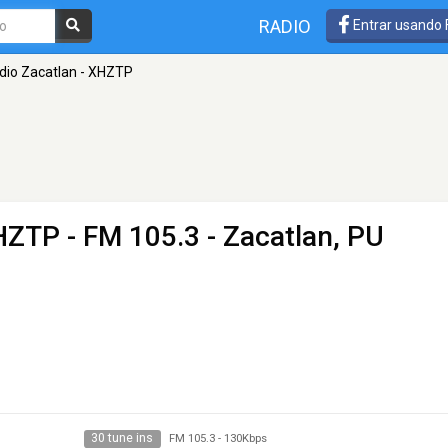
RADIO
Entrar usando
dio Zacatlan - XHZTP
XHZTP
- FM 105.3 - Zacatlan, PU
30 tune ins
FM 105.3
-
130Kbps