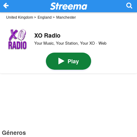
United Kingdom
>
England
>
Manchester
XO Radio
Your Music, Your Station, Your XO · Web
Play
Géneros