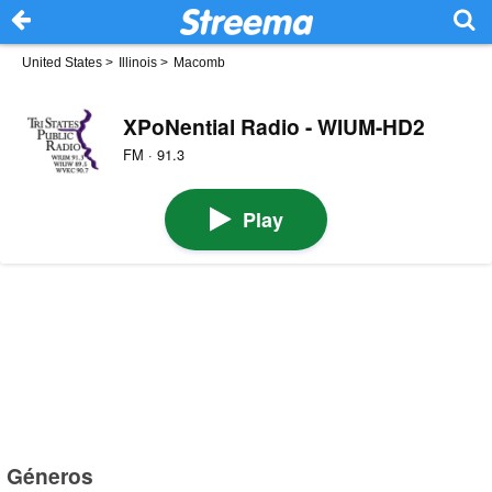
United States
>
Illinois
>
Macomb
XPoNential Radio - WIUM-HD2
FM · 91.3
Play
Géneros