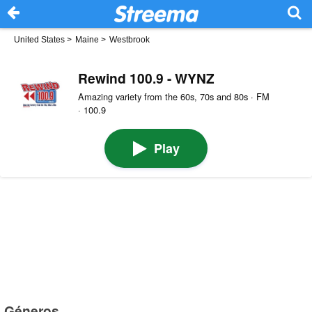
United States
>
Maine
>
Westbrook
Rewind 100.9 - WYNZ
Amazing variety from the 60s, 70s and 80s · FM
· 100.9
Play
Géneros