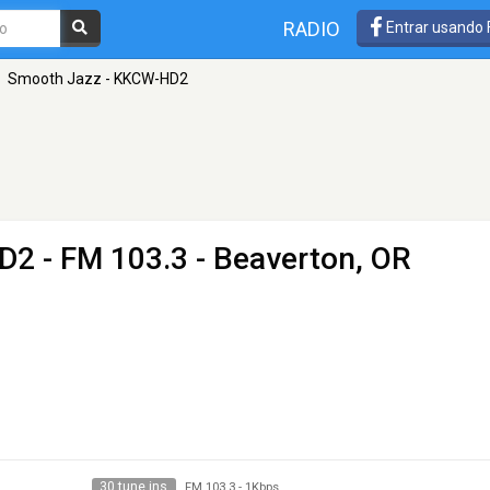
RADIO
Entrar usando
Smooth Jazz - KKCW-HD2
HD2
- FM 103.3 - Beaverton, OR
30 tune ins
FM 103.3
-
1Kbps