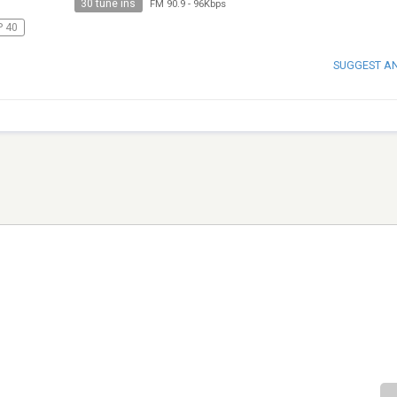
30 tune ins
FM 90.9
-
96Kbps
 40
SUGGEST A