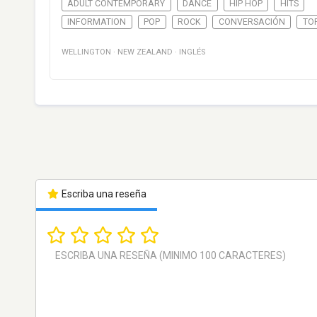
ADULT CONTEMPORARY
DANCE
HIP HOP
HITS
INFORMATION
POP
ROCK
CONVERSACIÓN
TOP
WELLINGTON
·
NEW ZEALAND
·
INGLÉS
Escriba una reseña