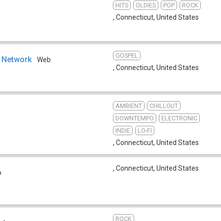
HITS
OLDIES
POP
ROCK
, Connecticut
,
United States
GOSPEL
o Network
Web
, Connecticut
,
United States
AMBIENT
CHILLOUT
DOWNTEMPO
ELECTRONIC
INDIE
LO-FI
, Connecticut
,
United States
, Connecticut
,
United States
b
ROCK