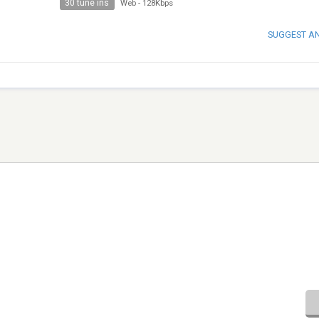
30 tune ins
Web
-
128Kbps
SUGGEST A