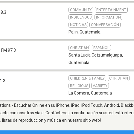
COMMUNITY
ENTERTAINMENT
98.3
INDIGENOUS
INFORMATION
NOTICIAS
CONVERSACIÓN
Palin
,
Guatemala
CHRISTIAN
ESPAÑOL
FM 97.3
Santa Lucía Cotzumalguapa
,
Guatemala
CHILDREN & FAMILY
CHRISTIAN
1.3
RELIGIOUS
VARIETY
La Gomera
,
Guatemala
ations - Escuchar Online en su iPhone, iPad, iPod Touch, Android, Blackb
tacto con nosotros vía el Contáctenos a continuación si usted está inte
listas de reproducción y música en nuestro sitio web!