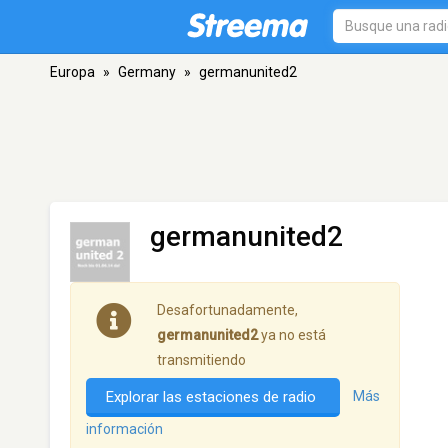
Europa
»
Germany
»
germanunited2
germanunited2
Desafortunadamente,
germanunited2
ya no está
transmitiendo
Explorar las estaciones de radio
Más
información