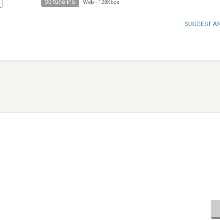
30 tune ins
Web
-
128Kbps
SUGGEST A