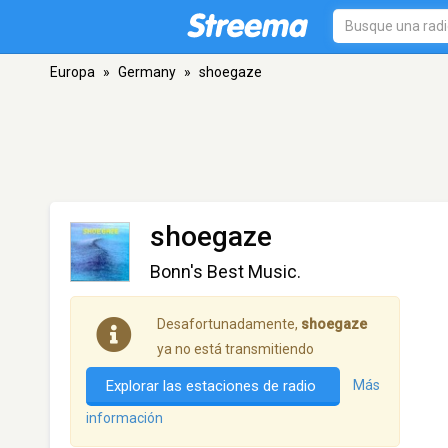
Europa
»
Germany
»
shoegaze
shoegaze
Bonn's Best Music.
Desafortunadamente,
shoegaze
ya no está transmitiendo
Explorar las estaciones de radio
Más
información