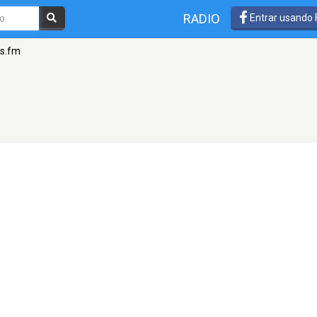
RADIO
Entrar usando
ss.fm