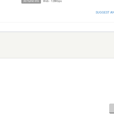
30 tune ins
Web
-
128Kbps
SUGGEST A