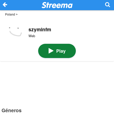
Poland
>
szyminfm
Web
Play
Géneros