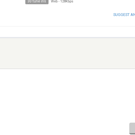
30 tune ins
Web
-
128Kbps
SUGGEST A