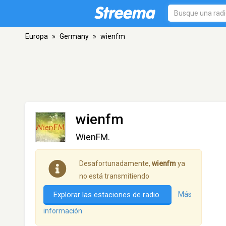
Europa
»
Germany
»
wienfm
wienfm
WienFM.
Desafortunadamente,
wienfm
ya
no está transmitiendo
Explorar las estaciones de radio
Más
información