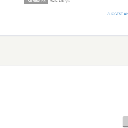
150 tune ins
Web
-
68Kbps
SUGGEST A