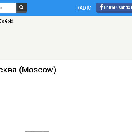
RADIO
Entrar usando
0's Gold
сква (Moscow)