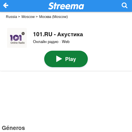
Russia
>
Moscow
>
Москва (Moscow)
101.RU - Акустика
Онлайн радио · Web
Play
Géneros