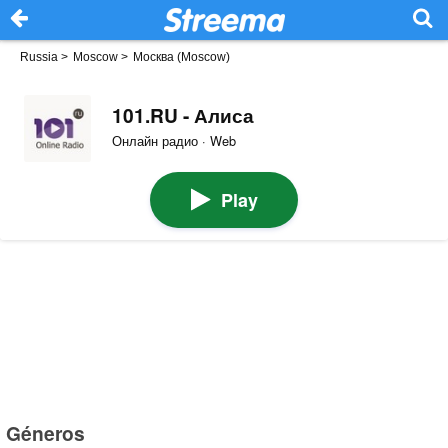
Russia
>
Moscow
>
Москва (Moscow)
101.RU - Алиса
Онлайн радио · Web
Play
Géneros