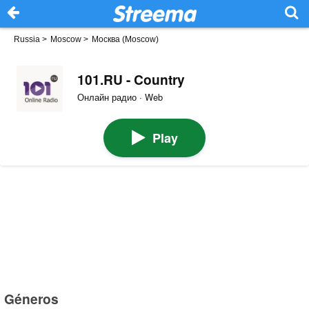
Russia
>
Moscow
>
Москва (Moscow)
101.RU - Country
Онлайн радио · Web
Play
Géneros