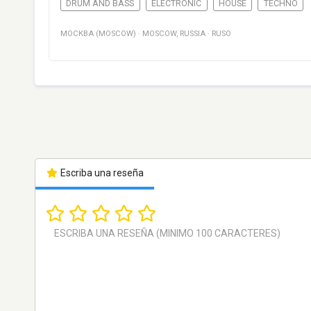
DRUM AND BASS
ELECTRONIC
HOUSE
TECHNO
МОСКВА (MOSCOW)
·
MOSCOW
,
RUSSIA
·
RUSO
Escriba una reseña