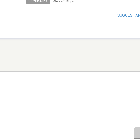
30 tune ins
Web
-
63Kbps
SUGGEST A