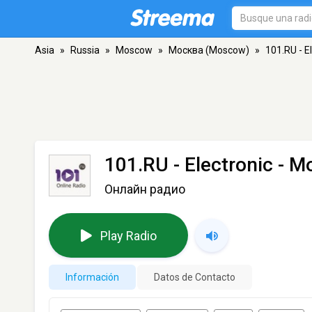
Asia
»
Russia
»
Moscow
»
Москва (Moscow)
»
101.RU - E
101.RU - Electronic
- М
Онлайн радио
Play Radio
Información
Datos de Contacto