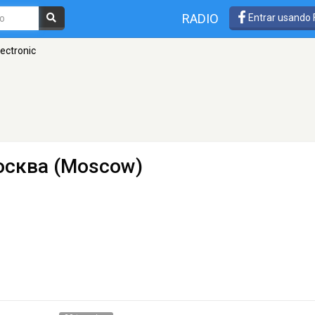
RADIO
Entrar usando
lectronic
осква (Moscow)