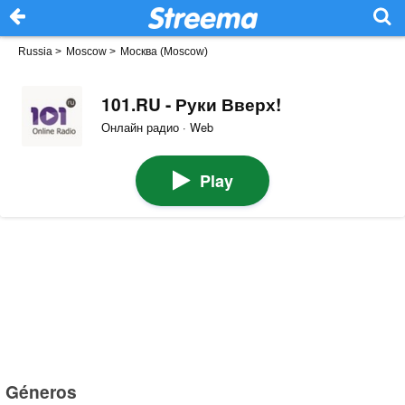
Russia
>
Moscow
>
Москва (Moscow)
101.RU - Руки Вверх!
Онлайн радио · Web
Play
Géneros