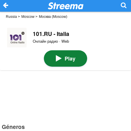
Russia
>
Moscow
>
Москва (Moscow)
101.RU - Italia
Онлайн радио · Web
Play
Géneros