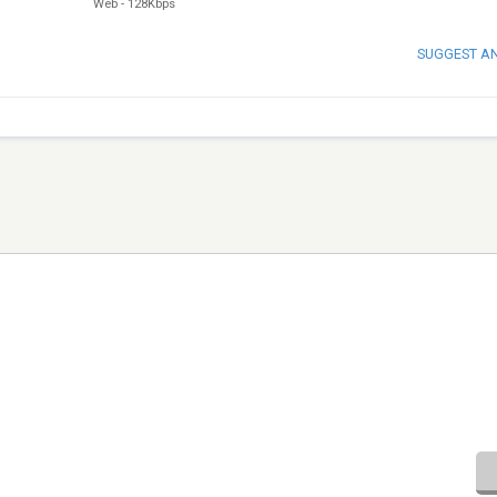
Web
-
128Kbps
SUGGEST A