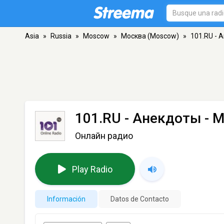
Asia
»
Russia
»
Moscow
»
Москва (Moscow)
»
101.RU - 
101.RU - Анекдоты
- М
Онлайн радио
Play Radio
Información
Datos de Contacto