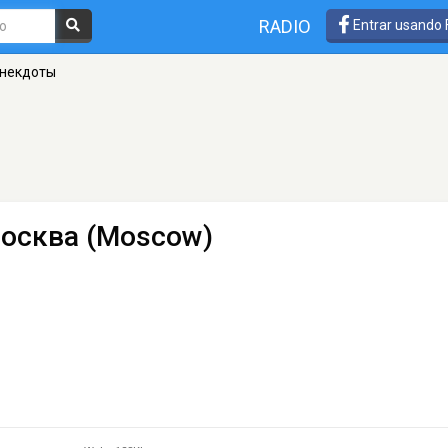
RADIO
Entrar usando
Анекдоты
осква (Moscow)