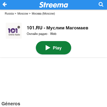
Russia
>
Moscow
>
Москва (Moscow)
101.RU - Муслим Магомаев
Онлайн радио · Web
Play
Géneros