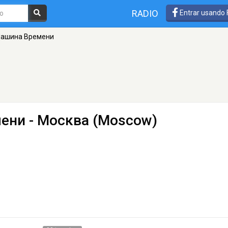
RADIO
Entrar usando
 Машина Времени
мени
- Москва (Moscow)