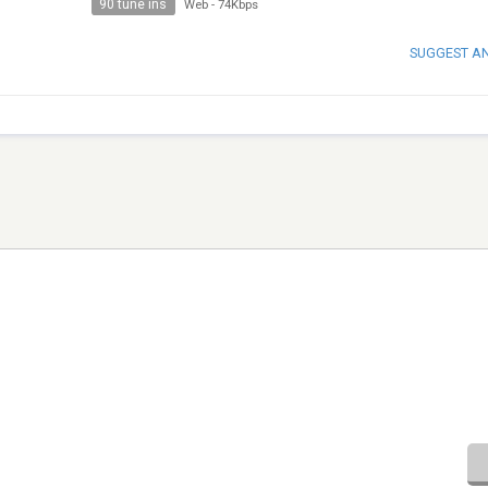
90 tune ins
Web
-
74Kbps
SUGGEST A