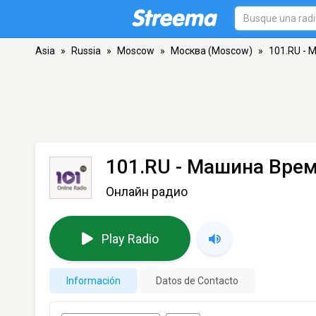
Asia
»
Russia
»
Moscow
»
Москва (Moscow)
»
101.RU -
101.RU - Машина Вре
Онлайн радио
Play Radio
Información
Datos de Contacto